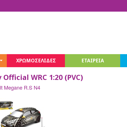
ΧΡΩΜΟΣΕΛΙΔΕΣ
ΕΤΑΙΡΕΙΑ
Fashion Sketchbook
y Official WRC 1:20 (PVC)
Jewelry
Stationery
Unicones Σειρά 3
lt Megane R.S N4
Decor
Beauty
Juicy Couture
Juicy Couture Beauty
3C4G Beauty – Cosmetics