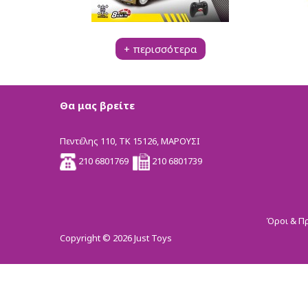
Pup A Dorables
Bambolina
Bambolina Girlz
+ περισσότερα
Molly Ballerina
Happy Pets
Crazy Animalz
Stumble Guys Series 
Θα μας βρείτε
SpongeBob Movie
Monsterflex
Πεντέλης 110, ΤΚ 15126, ΜΑΡΟΥΣΙ
Trallallero Brainrot Co
210 6801769
210 6801739
BrainRottiz Collection
Pocket Morph3r5
Fast Shots
Όροι & Π
Spy X
Copyright © 2026 Just Toys
RW RC
Kool Speed
Super Wings
Δημιουργικά Παιχνί