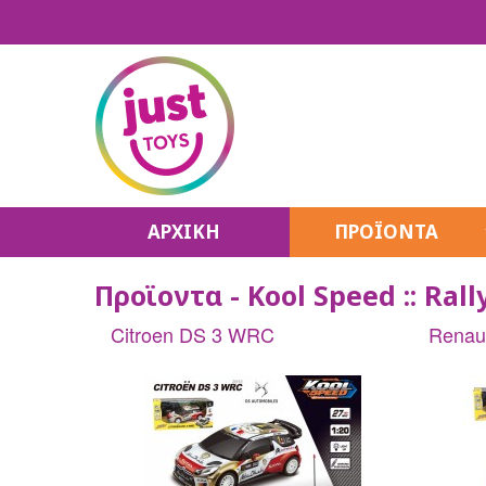
ΑΡΧΙΚΗ
ΠΡΟΪΟΝΤΑ
Make It Real
Προϊοντα - Kool Speed :: Rall
K-Pop Stars
Unicones
Citroen DS 3 WRC
Renau
House Pets
QT Kitties
Puffy Mallows
Hello Kitty
Unidorables