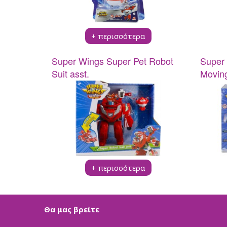
Pup A Dorables
Bambolina
Bambolina Girlz
+ περισσότερα
Molly Ballerina
Happy Pets
Super Wings Super Pet Robot
Super 
Crazy Animalz
Suit asst.
Movin
Stumble Guys Series 
SpongeBob Movie
Monsterflex
Trallallero Brainrot Co
BrainRottiz Collection
Pocket Morph3r5
Fast Shots
Spy X
+ περισσότερα
RW RC
Kool Speed
Super Wings
Θα μας βρείτε
Δημιουργικά Παιχνί