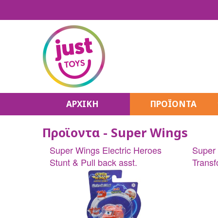
ΑΡΧΙΚΗ
ΠΡΟΪΟΝΤΑ
Make It Real
Προϊοντα - Super Wings
K-Pop Stars
Unicones
Super Wings Electric Heroes
Super 
House Pets
Stunt & Pull back asst.
Transf
QT Kitties
Puffy Mallows
Hello Kitty
Unidorables