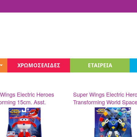
ΧΡΩΜΟΣΕΛΙΔΕΣ
ΕΤΑΙΡΕΙΑ
Fashion Sketchbook
Jewelry
Stationery
Unicones Σειρά 3
Wings Electric Heroes
Super Wings Electric Her
Decor
orming 15cm. Asst.
Transforming World Space
Beauty
Juicy Couture
Juicy Couture Beauty
3C4G Beauty – Cosmetics