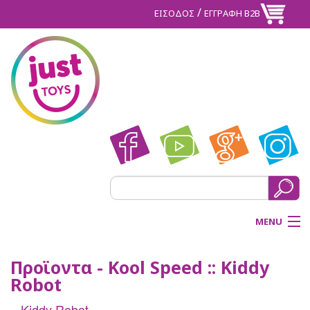
/
ΕΙΣΟΔΟΣ
ΕΓΓΡΑΦΗ Β2Β
MENU
ΑΡΧΙΚΗ
Προϊοντα - Kool Speed :: Kiddy
Robot
BACK
ΠΡΟΪΟΝΤΑ
Kiddy Robot