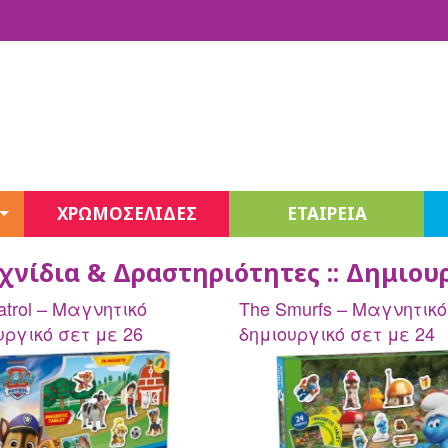
ΧΡΩΜΟΣΕΛΙΔΕΣ
ΕΤΑΙΡΕΙΑ
Fashion Sketchbook
χνίδια & Δραστηριότητες :: Δημιο
Jewelry
Stationery
Unicones Σειρά 3
atrol – Μαγνητικό
The Smurfs – Μαγνητικό
Decor
υργικό σετ με 26
δημιουργικό σετ με 24
Beauty
ήτες
μαγνήτες
Juicy Couture
Juicy Couture Beauty
3C4G Beauty – Cosmetics