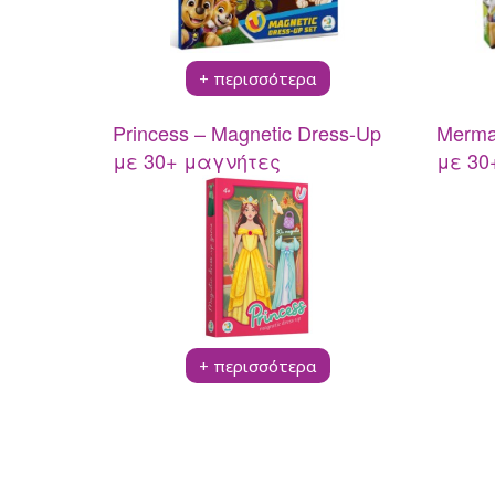
Pup A Dorables
Bambolina
Bambolina Girlz
+ περισσότερα
Molly Ballerina
Happy Pets
Princess – Magnetic Dress-Up
Merma
Crazy Animalz
με 30+ μαγνήτες
με 30
Stumble Guys Series 
SpongeBob Movie
Monsterflex
Trallallero Brainrot Co
BrainRottiz Collection
Pocket Morph3r5
Fast Shots
Spy X
+ περισσότερα
RW RC
Kool Speed
Super Wings
Δημιουργικά Παιχνί