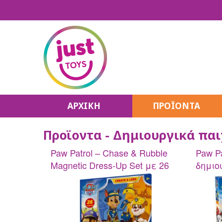
ΑΡΧΙΚΗ
ΠΡΟΪΟΝΤΑ
Make It Real
Προϊοντα - Δημιουργικά παι
K-Pop Stars
Unicones
Paw Patrol – Chase & Rubble
Paw P
House Pets
Magnetic Dress-Up Set με 26
δημιο
QT Kitties
μαγνήτες
μαγν
Puffy Mallows
Hello Kitty
Unidorables