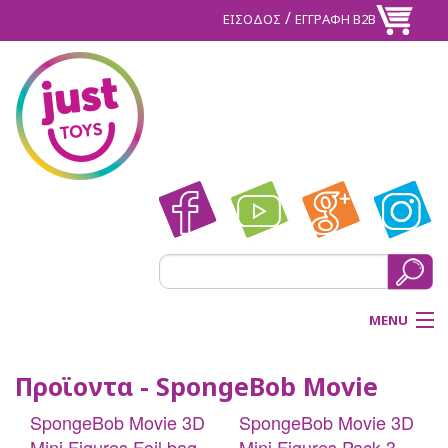
/
ΕΙΣΟΔΟΣ
ΕΓΓΡΑΦΗ Β2Β
MENU
ΑΡΧΙΚΗ
Προϊοντα - SpongeBob Movie
BACK
SpongeBob Movie 3D
SpongeBob Movie 3D
ΠΡΟΪΟΝΤΑ
Mini Figures Foil bag
Mini Figures Pack 3