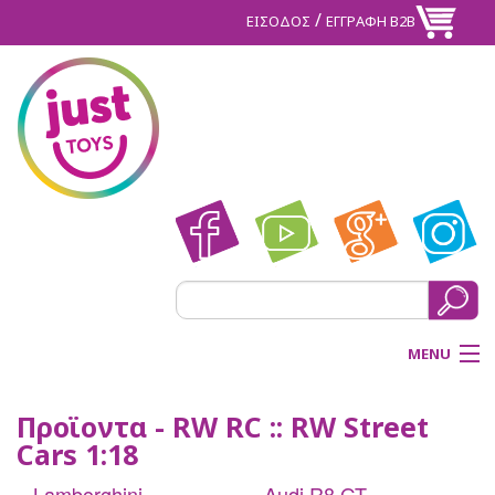
/
ΕΙΣΟΔΟΣ
ΕΓΓΡΑΦΗ Β2Β
MENU
ΑΡΧΙΚΗ
Προϊοντα - RW RC :: RW Street
Cars 1:18
BACK
ΠΡΟΪΟΝΤΑ
Lamborghini
Audi R8 GT