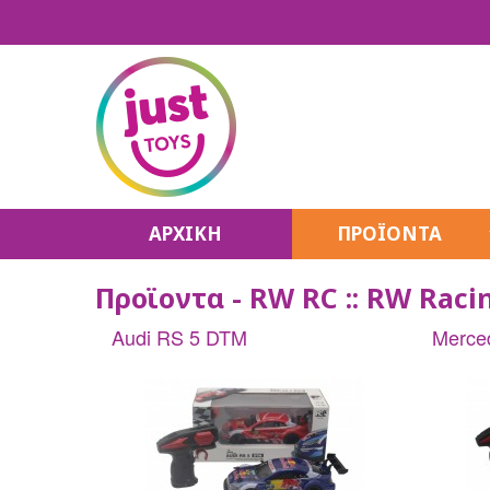
ΑΡΧΙΚΗ
ΠΡΟΪΟΝΤΑ
Make It Real
Προϊοντα - RW RC :: RW Racin
K-Pop Stars
Unicones
Audi RS 5 DTM
Merce
House Pets
QT Kitties
Puffy Mallows
Hello Kitty
Unidorables