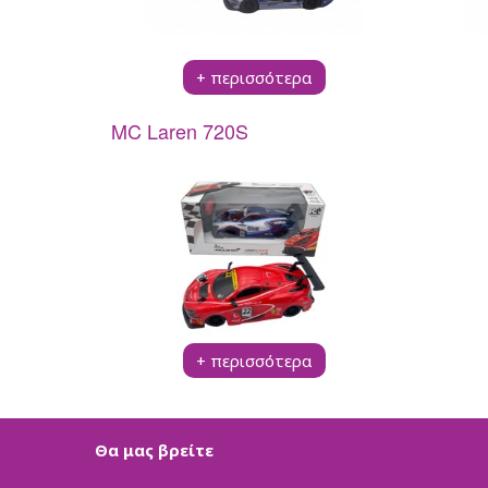
Pup A Dorables
Bambolina
Bambolina Girlz
+ περισσότερα
Molly Ballerina
Happy Pets
MC Laren 720S
Crazy Animalz
Stumble Guys Series 
SpongeBob Movie
Monsterflex
Trallallero Brainrot Co
BrainRottiz Collection
Pocket Morph3r5
Fast Shots
Spy X
+ περισσότερα
RW RC
Kool Speed
Super Wings
Θα μας βρείτε
Δημιουργικά Παιχνί