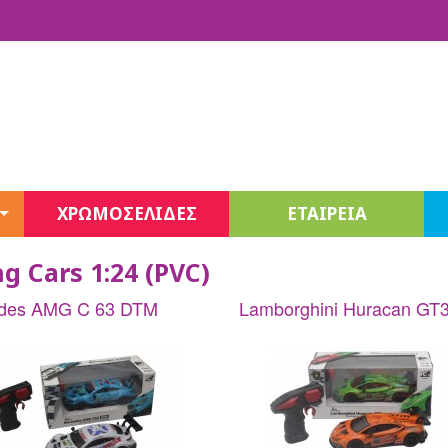
ΧΡΩΜΟΣΕΛΙΔΕΣ
ΕΤΑΙΡΕΙΑ
Fashion Sketchbook
g Cars 1:24 (PVC)
Jewelry
Stationery
Unicones Σειρά 3
des AMG C 63 DTM
Lamborghini Huracan GT
Decor
Beauty
Juicy Couture
Juicy Couture Beauty
3C4G Beauty – Cosmetics