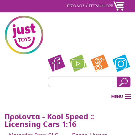
/
ΕΙΣΟΔΟΣ
ΕΓΓΡΑΦΗ Β2Β
MENU
ΑΡΧΙΚΗ
Προϊοντα - Kool Speed ::
Licensing Cars 1:16
BACK
ΠΡΟΪΟΝΤΑ
Mercedes Benz SLS
Pagani Huayra