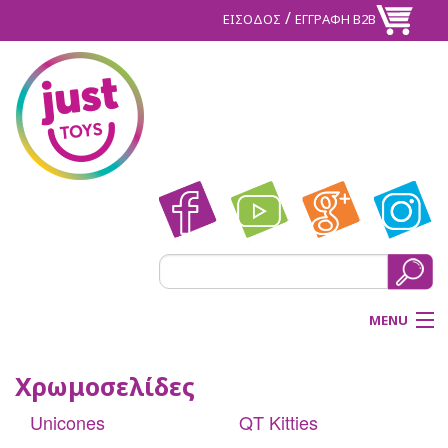
/
ΕΙΣΟΔΟΣ
ΕΓΓΡΑΦΗ Β2Β
MENU
ΑΡΧΙΚΗ
Χρωμοσελίδες
BACK
Unicones
QT Kitties
ΠΡΟΪΟΝΤΑ