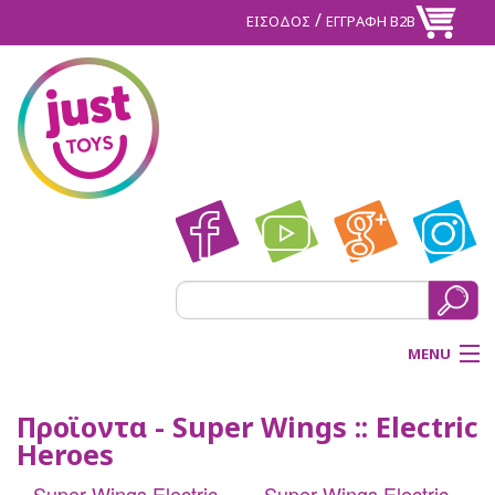
/
ΕΙΣΟΔΟΣ
ΕΓΓΡΑΦΗ Β2Β
MENU
ΑΡΧΙΚΗ
Προϊοντα - Super Wings :: Electric
Heroes
BACK
ΠΡΟΪΟΝΤΑ
Super Wings Electric
Super Wings Electric