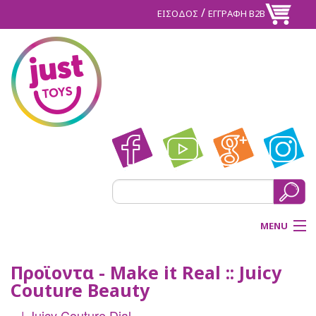
/
ΕΙΣΟΔΟΣ
ΕΓΓΡΑΦΗ Β2Β
MENU
ΑΡΧΙΚΗ
Προϊοντα - Make it Real :: Juicy
Couture Beauty
BACK
ΠΡΟΪΟΝΤΑ
| Juicy Couture Dial