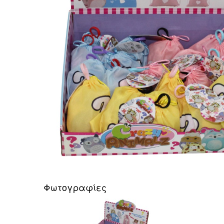
Pup A Dorables
Bambolina
Bambolina Girlz
Molly Ballerina
Happy Pets
Crazy Animalz
Stumble Guys Series 
SpongeBob Movie
Monsterflex
Trallallero Brainrot Co
BrainRottiz Collection
Pocket Morph3r5
Fast Shots
Spy X
RW RC
Φωτογραφίες
Kool Speed
Super Wings
Δημιουργικά Παιχνί