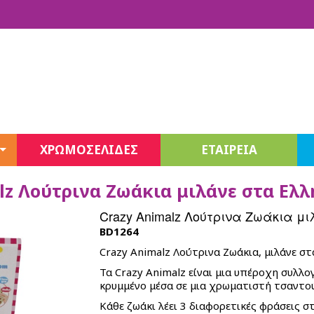
ΧΡΩΜΟΣΕΛΙΔΕΣ
ΕΤΑΙΡΕΙΑ
Fashion Sketchbook
lz Λούτρινα Ζωάκια μιλάνε στα Ελλ
Jewelry
Stationery
Unicones Σειρά 3
Crazy Animalz Λούτρινα Ζωάκια μι
Decor
BD1264
Beauty
Crazy Animalz Λούτρινα Ζωάκια, μιλάνε σ
Juicy Couture
Τα Crazy Animalz είναι μια υπέροχη συλλο
Juicy Couture Beauty
κρυμμένο μέσα σε μια χρωματιστή τσαντούλ
3C4G Beauty – Cosmetics
Κάθε ζωάκι λέει 3 διαφορετικές φράσεις σ